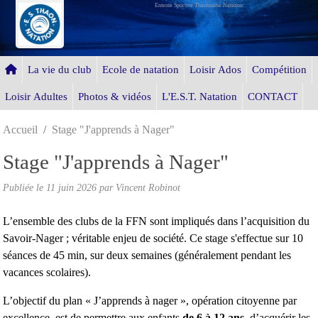
Entente Sportive Thaonnaise Natation
Panneau de gestion des cookies
La vie du club
Ecole de natation
Loisir Ados
Compétition
Loisir Adultes
Photos & vidéos
L'E.S.T. Natation
CONTACT
Accueil
Stage "J'apprends à Nager"
Stage "J'apprends à Nager"
Publiée le
11 juin 2026
par Vincent Robinot
L’ensemble des clubs de la FFN sont impliqués dans l’acquisition du
Savoir-Nager ; véritable enjeu de société. Ce stage s'effectue sur 10
séances de 45 min, sur deux semaines (généralement pendant les
vacances scolaires).
L’objectif du plan « J’apprends à nager », opération citoy
enne par
excellence, est de permettre aux enfants
de 6 à 12 ans
, d’acquérir les