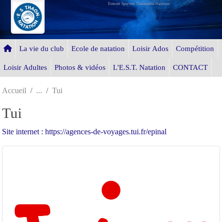
Entente Sportive Thaonnaise Natation
Panneau de gestion des cookies
La vie du club
Ecole de natation
Loisir Ados
Compétition
Loisir Adultes
Photos & vidéos
L'E.S.T. Natation
CONTACT
Accueil
Tui
Tui
Site internet : https://agences-de-voyages.tui.fr/epinal