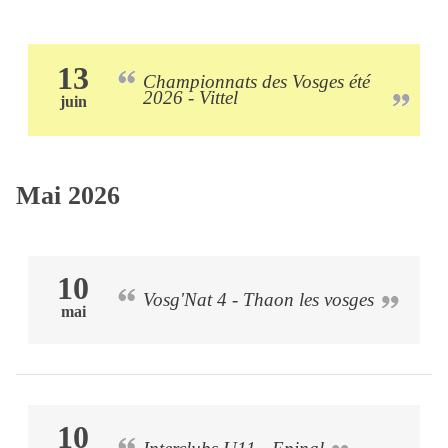
13
Championnats des Vosges été
2026 - Vittel
juin
Mai 2026
10
Vosg'Nat 4 - Thaon les vosges
mai
10