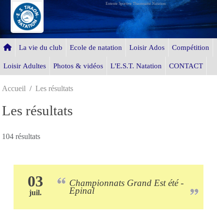
Entente Sportive Thaonnaise Natation
Panneau de gestion des cookies
La vie du club
Ecole de natation
Loisir Ados
Compétition
Loisir Adultes
Photos & vidéos
L'E.S.T. Natation
CONTACT
Accueil
Les résultats
Les résultats
104 résultats
03
Championnats Grand Est été -
Epinal
juil.