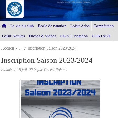
Entente Sportive Thaonnaise Natation
Panneau de gestion des cookies
La vie du club
Ecole de natation
Loisir Ados
Compétition
Loisir Adultes
Photos & vidéos
L'E.S.T. Natation
CONTACT
Accueil
Inscription Saison 2023/2024
Inscription Saison 2023/2024
Publiée le
18 juil. 2023
par Vincent Robinot