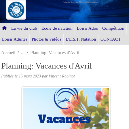
Entente Sportive Thaonnaise Natation
Panneau de gestion des cookies
La vie du club
Ecole de natation
Loisir Ados
Compétition
Loisir Adultes
Photos & vidéos
L'E.S.T. Natation
CONTACT
Accueil
Planning: Vacances d'Avril
Planning: Vacances d'Avril
Publiée le
15 mars 2023
par Vincent Robinot