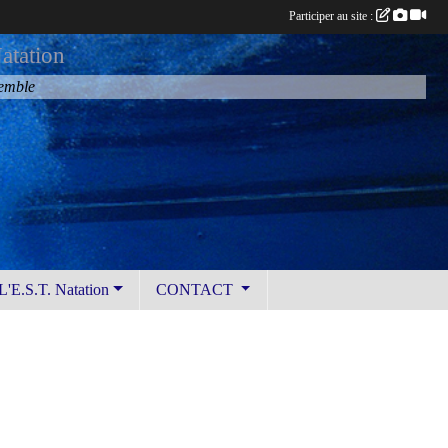
Participer au site :
atation
semble
L'E.S.T. Natation
CONTACT