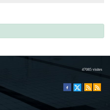
47085
visites