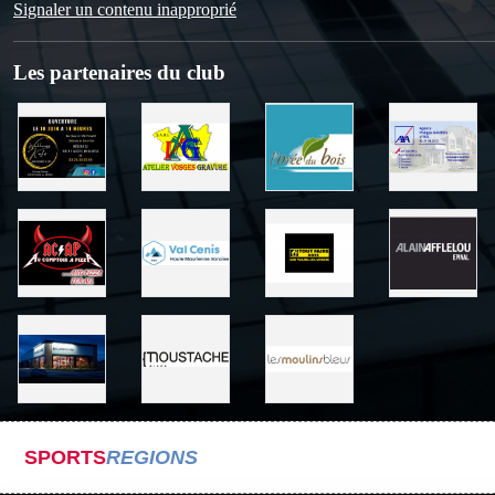
Signaler un contenu inapproprié
Les partenaires du club
SPORTS
REGIONS