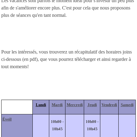
Les vacances sont parfois le moment idéal pour s'investir un peu plus
afin de s'améliorer encore plus. C'est pour cela que nous proposons
plus de séances qu'en tant normal.
Pour les intéressés, vous trouverez un récapitulatif des horaires joins
ci-dessous (en pdf), que vous pourrez télécharger et ainsi regarder à
tout moments!
Lundi
Mardi
Mercredi
Jeudi
Vendredi
Samedi
Éveil
10h00 -
10h00 -
10h45
10h45