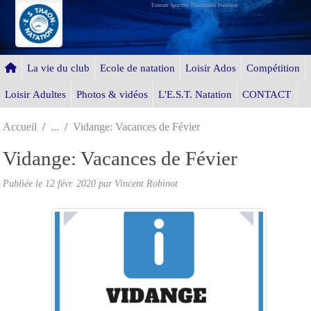
Entente Sportive Thaonnaise Natation
Panneau de gestion des cookies
La vie du club
Ecole de natation
Loisir Ados
Compétition
Loisir Adultes
Photos & vidéos
L'E.S.T. Natation
CONTACT
Accueil
Vidange: Vacances de Févier
Vidange: Vacances de Févier
Publiée le
12 févr. 2020
par Vincent Robinot