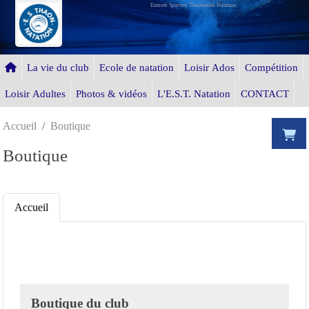
Entente Sportive Thaonnaise Natation
Panneau de gestion des cookies
La vie du club
Ecole de natation
Loisir Ados
Compétition
Loisir Adultes
Photos & vidéos
L'E.S.T. Natation
CONTACT
Accueil
Boutique
Boutique
Accueil
Boutique du club