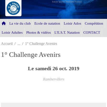
Entente Sportive Thaonnaise Natation
Panneau de gestion des cookies
La vie du club
Ecole de natation
Loisir Ados
Compétition
Loisir Adultes
Photos & vidéos
L'E.S.T. Natation
CONTACT
Accueil
1° Challenge Avenirs
1° Challenge Avenirs
Le
samedi
26
oct.
2019
Rambervillers