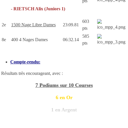
pts
- RIETSCH Alix (Juniors 1)
603
2e
1500 Nage Libre Dames
23:09.81
pts
585
8e
400 4 Nages Dames
06:32.14
pts
Compte-rendu:
Résultats très encourageant, avec :
7 Podiums sur 10 Courses
6 en Or
1 en Argent