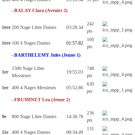
- BALAY Clara (Avenirs 2)
242
1ère
200 Nage Libre Dames
03:28.34
pts
160
1ère
100 4 Nages Dames
01:57.82
pts
- BARTHELEMY Jules (Jeune 1)
1500 Nage Libre
748
1er
19:55.03
Messieurs
pts
630
1er
400 4 Nages Messieurs
05:52.86
pts
- FRUMINET Lea (Jeune 2)
236
9e
800 Nage Libre Dames
14:38.78
pts
131
11e
400 4 Nages Dames
08:34.49