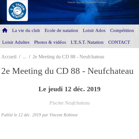
Entente Sportive Thaonnaise Natation
Panneau de gestion des cookies
La vie du club
Ecole de natation
Loisir Ados
Compétition
Loisir Adultes
Photos & vidéos
L'E.S.T. Natation
CONTACT
Accueil
2e Meeting du CD 88 - Neufchateau
2e Meeting du CD 88 - Neufchateau
Le
jeudi
12
déc.
2019
Piscine
Neufchateau
Publié le
12 déc. 2019
par Vincent Robinot