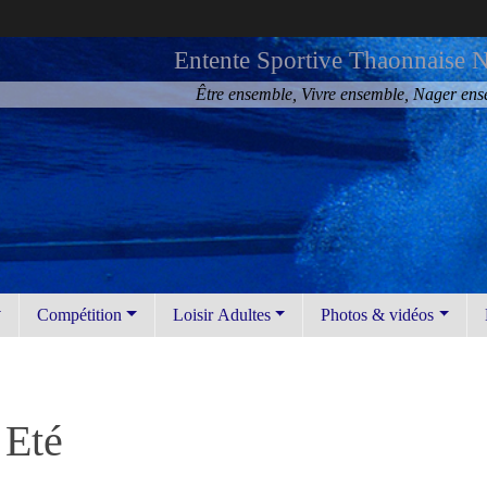
Entente Sportive Thaonnaise N
Être ensemble, Vivre ensemble, Nager en
Compétition
Loisir Adultes
Photos & vidéos
 Eté