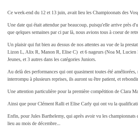
Ce week-end du 12 et 13 juin, avait lieu les Champioonats des Vosg
Une date qui était attendue par beaucoup, puisqu'elle arrive près d'
que qelques semaines par ci par là, nous avions tous à coeur de retro
Un plaisir qui fut bien au dessus de nos attentes au vue de la pres
Lizon L, Alix R, Manon R, Elise C) et 6 nageurs (Noa M, Lucien L,
Jeunes, et 3 autres dans les catégories Juniors.
Au delà des performances qui ont quasiment toutes été améliorées, no
interrompu à plusieurs reprises, ils auront su être patient, et rebondi
Une attention particulière pour la première compétition de Clara M
Ainsi que pour Clément Ralli et Elise Carly qui ont vu la qualific
Enfin, pour Jules Barthelemy, qui après avoir vu les championnats de 
lieu au mois de décembre...