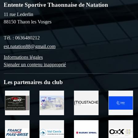
Entente Sportive Thaonnaise de Natation
11 rue Lederlin
88150
Thaon les Vosges
Tél. :
0636480212
est.natation88@gmail.com
Informations légales
Signaler un contenu inapproprié
Les partenaires du club