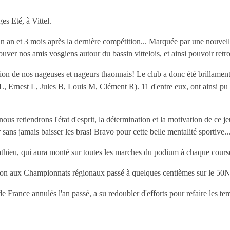
es Eté, à Vittel.
un an et 3 mois après la dernière compétition... Marquée par une nouvelle
uver nos amis vosgiens autour du bassin vittelois, et ainsi pouvoir retro
tation de nos nageuses et nageurs thaonnais! Le club a donc été brillame
 Ernest L, Jules B, Louis M, Clément R). 11 d'entre eux, ont ainsi pu
us retiendrons l'état d'esprit, la détermination et la motivation de ce
r sans jamais baisser les bras! Bravo pour cette belle mentalité sportive..
athieu, qui aura monté sur toutes les marches du podium à chaque course
ation aux Championnats régionaux passé à quelques centièmes sur le 50N
France annulés l'an passé, a su redoubler d'efforts pour refaire les tem