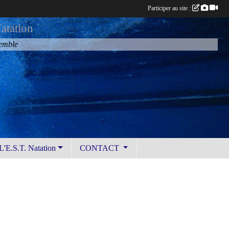
Participer au site :
atation
semble
L'E.S.T. Natation
CONTACT