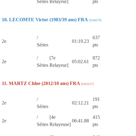
Séries
Relayeur]
pts
10. LECOMTE Victor (1983/39 ans) FRA
[3546279]
/
637
2e
01:19.23
Séries
pts
/
[7e
872
2e
05:02.61
Séries
Relayeur]
pts
11. MARTZ Chloe (2012/10 ans) FRA
[2352217]
/
191
2e
02:12.21
Séries
pts
/
[4e
415
2e
06:41.88
Séries
Relayeuse]
pts