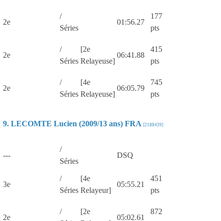
/
177
2e
01:56.27
Séries
pts
/
[2e
415
2e
06:41.88
Séries
Relayeuse]
pts
/
[4e
745
2e
06:05.79
Séries
Relayeuse]
pts
9. LECOMTE Lucien (2009/13 ans) FRA
[2188439]
/
---
DSQ
Séries
/
[4e
451
3e
05:55.21
Séries
Relayeur]
pts
/
[2e
872
2e
05:02.61