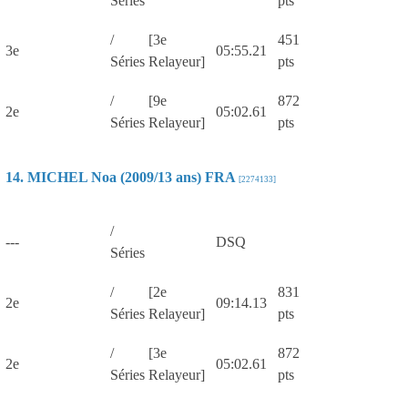
Séries
pts
/
[3e
451
3e
05:55.21
Séries
Relayeur]
pts
/
[9e
872
2e
05:02.61
Séries
Relayeur]
pts
14. MICHEL Noa (2009/13 ans) FRA
[2274133]
/
---
DSQ
Séries
/
[2e
831
2e
09:14.13
Séries
Relayeur]
pts
/
[3e
872
2e
05:02.61
Séries
Relayeur]
pts