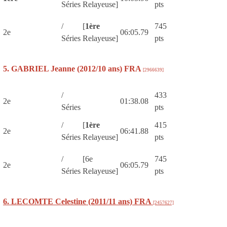
Séries
Relayeuse]
pts
/
[
1ère
745
2e
06:05.79
Séries
Relayeuse]
pts
5. GABRIEL Jeanne (2012/10 ans) FRA
[2966639]
/
433
2e
01:38.08
Séries
pts
/
[
1ère
415
2e
06:41.88
Séries
Relayeuse]
pts
/
[6e
745
2e
06:05.79
Séries
Relayeuse]
pts
6. LECOMTE Celestine (2011/11 ans) FRA
[2457627]