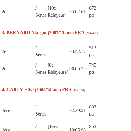
/
[10e
872
2e
05:02.61
Séries
Relayeur]
pts
3. BERNARD Margot (2007/15 ans) FRA
[2044423]
/
513
2e
03:42.77
Séries
pts
/
[8e
745
2e
06:05.79
Séries
Relayeuse]
pts
4. CARLY Elise (2008/14 ans) FRA
[1657114]
/
893
1ère
02:39.51
Séries
pts
/
[
1ère
853
1ère
10:05.96