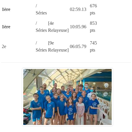
/
676
1ère
02:59.13
Séries
pts
/
[4e
853
1ère
10:05.96
Séries
Relayeuse]
pts
/
[9e
745
2e
06:05.79
Séries
Relayeuse]
pts