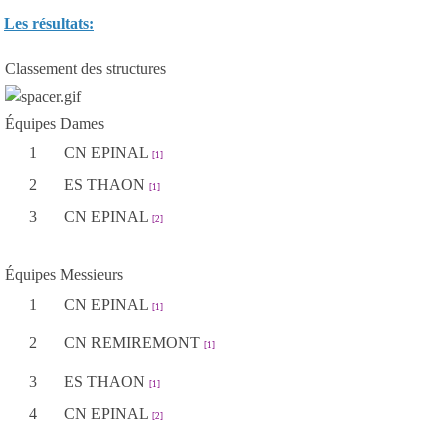
Les résultats:
Classement des structures
Équipes Dames
1
CN EPINAL
[1]
2
ES THAON
[1]
3
CN EPINAL
[2]
Équipes Messieurs
1
CN EPINAL
[1]
2
CN REMIREMONT
[1]
3
ES THAON
[1]
4
CN EPINAL
[2]