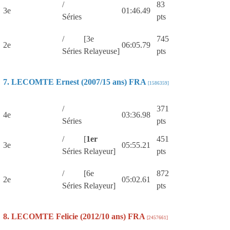
/
83
3e
01:46.49
Séries
pts
/
[3e
745
2e
06:05.79
Séries
Relayeuse]
pts
7. LECOMTE Ernest (2007/15 ans) FRA
[1586359]
/
371
4e
03:36.98
Séries
pts
/
[
1er
451
3e
05:55.21
Séries
Relayeur]
pts
/
[6e
872
2e
05:02.61
Séries
Relayeur]
pts
8. LECOMTE Felicie (2012/10 ans) FRA
[2457661]