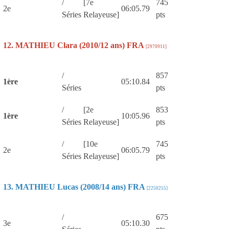
/
[7e
745
2e
06:05.79
Séries
Relayeuse]
pts
12. MATHIEU Clara (2010/12 ans) FRA
[2970911]
/
857
1ère
05:10.84
Séries
pts
/
[2e
853
1ère
10:05.96
Séries
Relayeuse]
pts
/
[10e
745
2e
06:05.79
Séries
Relayeuse]
pts
13. MATHIEU Lucas (2008/14 ans) FRA
[2250255]
/
675
3e
05:10.30