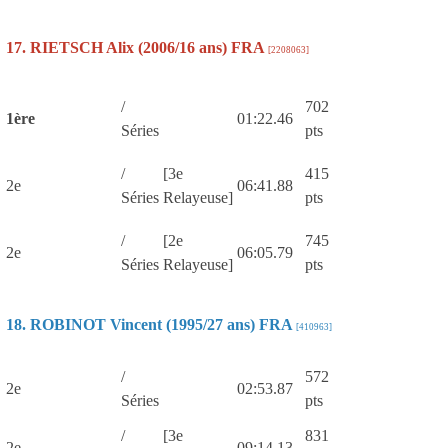
17. RIETSCH Alix (2006/16 ans) FRA
[2208063]
/
702
1ère
01:22.46
Séries
pts
/
[3e
415
2e
06:41.88
Séries
Relayeuse]
pts
/
[2e
745
2e
06:05.79
Séries
Relayeuse]
pts
18. ROBINOT Vincent (1995/27 ans) FRA
[410963]
/
572
2e
02:53.87
Séries
pts
/
[3e
831
2e
09:14.13