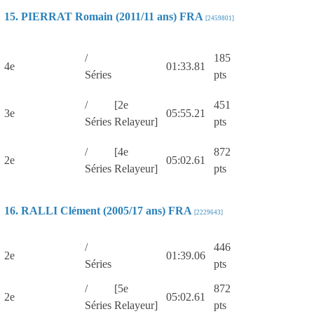
15. PIERRAT Romain (2011/11 ans) FRA
[2459801]
/
185
4e
01:33.81
Séries
pts
/
[2e
451
3e
05:55.21
Séries
Relayeur]
pts
/
[4e
872
2e
05:02.61
Séries
Relayeur]
pts
16. RALLI Clément (2005/17 ans) FRA
[2229643]
/
446
2e
01:39.06
Séries
pts
/
[5e
872
2e
05:02.61
Séries
Relayeur]
pts