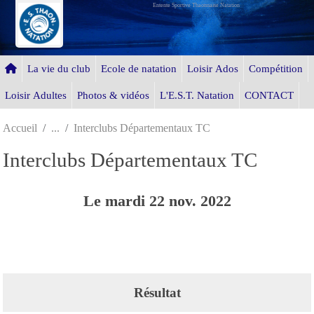
Entente Sportive Thaonnaise Natation
Panneau de gestion des cookies
La vie du club
Ecole de natation
Loisir Ados
Compétition
Loisir Adultes
Photos & vidéos
L'E.S.T. Natation
CONTACT
Accueil
Interclubs Départementaux TC
Interclubs Départementaux TC
Le
mardi
22
nov.
2022
Résultat