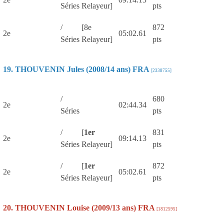
Séries
Relayeur]
pts
/
[8e
872
2e
05:02.61
Séries
Relayeur]
pts
19. THOUVENIN Jules (2008/14 ans) FRA
[2338755]
/
680
2e
02:44.34
Séries
pts
/
[
1er
831
2e
09:14.13
Séries
Relayeur]
pts
/
[
1er
872
2e
05:02.61
Séries
Relayeur]
pts
20. THOUVENIN Louise (2009/13 ans) FRA
[1812595]