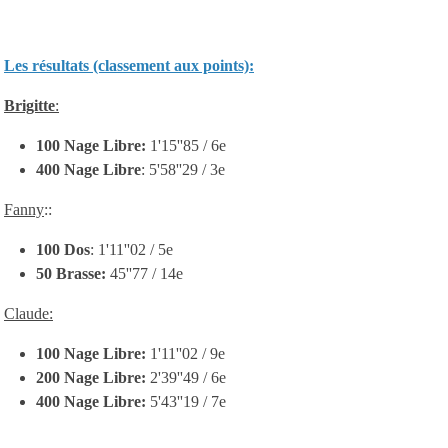
Les résultats (classement aux points):
Brigitte
:
100 Nage Libre:
1'15''85 / 6e
400 Nage Libre
: 5'58''29 / 3e
Fanny
::
100 Dos
: 1'11''02 / 5e
50 Brasse:
45''77 / 14e
Claude:
100 Nage Libre:
1'11''02 / 9e
200 Nage Libre:
2'39''49 / 6e
400 Nage Libre:
5'43''19 / 7e