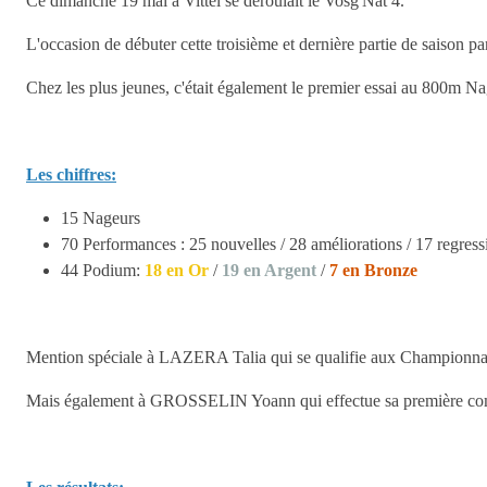
Ce dimanche 19 mai à Vittel se déroulait le Vosg'Nat 4.
L'occasion de débuter cette troisième et dernière partie de saison 
Chez les plus jeunes, c'était également le premier essai au 800m Nag
Les chiffres:
15 Nageurs
70 Performances : 25 nouvelles / 28 améliorations / 17 regress
44 Podium:
18 en Or
/
19 en Argent
/
7 en Bronze
Mention spéciale à LAZERA Talia qui se qualifie aux Championn
Mais également à GROSSELIN Yoann qui effectue sa première comp