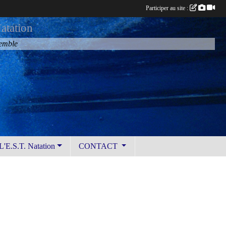
Participer au site :
atation
semble
L'E.S.T. Natation
CONTACT