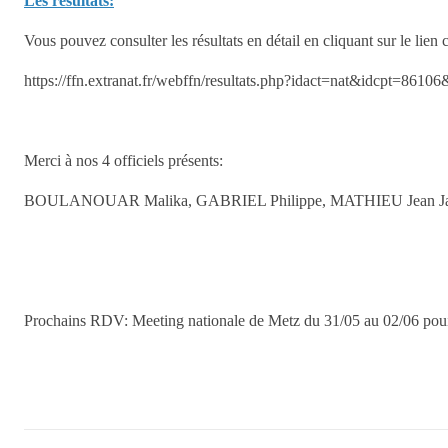
Les résultats:
Vous pouvez consulter les résultats en détail en cliquant sur le lien 
https://ffn.extranat.fr/webffn/resultats.php?idact=nat&idcpt=861
Merci à nos 4 officiels présents:
BOULANOUAR Malika, GABRIEL Philippe, MATHIEU Jean J
Prochains RDV: Meeting nationale de Metz du 31/05 au 02/06 pouir