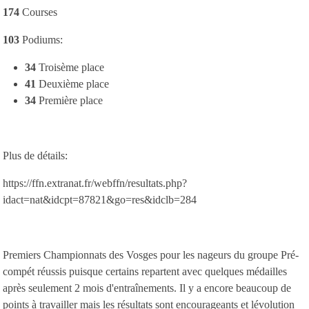
174
Courses
103
Podiums:
34
Troisème place
41
Deuxième place
34
Première place
Plus de détails:
https://ffn.extranat.fr/webffn/resultats.php?
idact=nat&idcpt=87821&go=res&idclb=284
Premiers Championnats des Vosges pour les nageurs du groupe Pré-
compét réussis puisque certains repartent avec quelques médailles
après seulement 2 mois d'entraînements. Il y a encore beaucoup de
points à travailler mais les résultats sont encourageants et lévolution