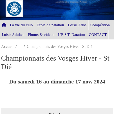
Entente Sportive Thaonnaise Natation
Panneau de gestion des cookies
La vie du club
Ecole de natation
Loisir Ados
Compétition
Loisir Adultes
Photos & vidéos
L'E.S.T. Natation
CONTACT
Accueil
Championnats des Vosges Hiver - St Dié
Championnats des Vosges Hiver - St
Dié
Du
samedi
16
au
dimanche
17
nov.
2024