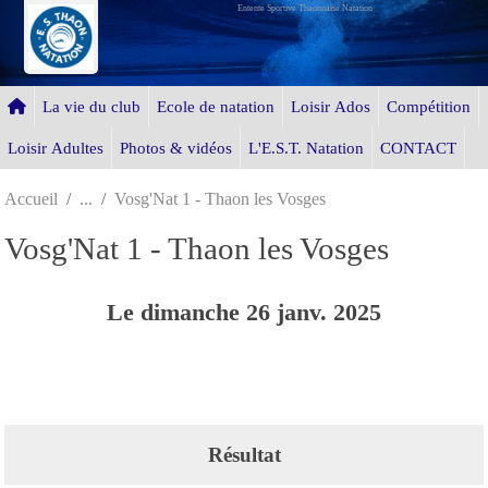
Entente Sportive Thaonnaise Natation
Panneau de gestion des cookies
La vie du club
Ecole de natation
Loisir Ados
Compétition
Loisir Adultes
Photos & vidéos
L'E.S.T. Natation
CONTACT
Accueil
Vosg'Nat 1 - Thaon les Vosges
Vosg'Nat 1 - Thaon les Vosges
Le
dimanche
26
janv.
2025
Résultat