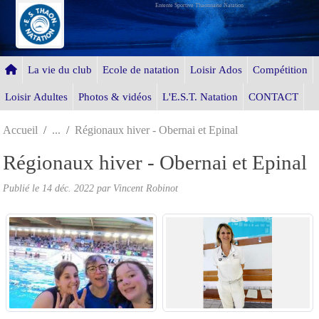
Entente Sportive Thaonnaise Natation
Panneau de gestion des cookies
La vie du club
Ecole de natation
Loisir Ados
Compétition
Loisir Adultes
Photos & vidéos
L'E.S.T. Natation
CONTACT
Accueil
Régionaux hiver - Obernai et Epinal
Régionaux hiver - Obernai et Epinal
Publié le
14 déc. 2022
par Vincent Robinot