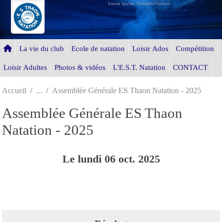
Entente Sportive Thaonnaise Natation
Panneau de gestion des cookies
La vie du club
Ecole de natation
Loisir Ados
Compétition
Loisir Adultes
Photos & vidéos
L'E.S.T. Natation
CONTACT
Accueil
Assemblée Générale ES Thaon Natation - 2025
Assemblée Générale ES Thaon
Natation - 2025
Le
lundi
06
oct.
2025