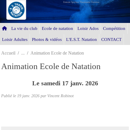
Entente Sportive Thaonnaise Natation
Panneau de gestion des cookies
La vie du club
Ecole de natation
Loisir Ados
Compétition
Loisir Adultes
Photos & vidéos
L'E.S.T. Natation
CONTACT
Accueil
Animation Ecole de Natation
Animation Ecole de Natation
Le
samedi
17
janv.
2026
Publié le
19 janv. 2026
par Vincent Robinot