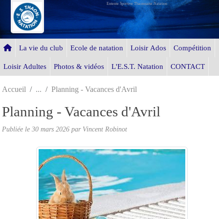
Entente Sportive Thaonnaise Natation
Panneau de gestion des cookies
La vie du club
Ecole de natation
Loisir Ados
Compétition
Loisir Adultes
Photos & vidéos
L'E.S.T. Natation
CONTACT
Accueil
Planning - Vacances d'Avril
Planning - Vacances d'Avril
Publiée le
30 mars 2026
par Vincent Robinot