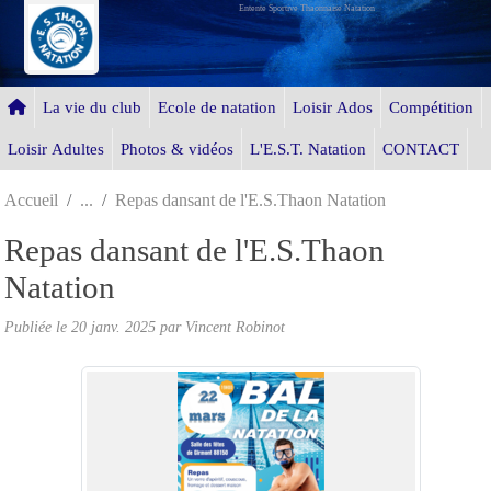
Entente Sportive Thaonnaise Natation
Panneau de gestion des cookies
La vie du club
Ecole de natation
Loisir Ados
Compétition
Loisir Adultes
Photos & vidéos
L'E.S.T. Natation
CONTACT
Accueil
Repas dansant de l'E.S.Thaon Natation
Repas dansant de l'E.S.Thaon
Natation
Publiée le
20 janv. 2025
par Vincent Robinot